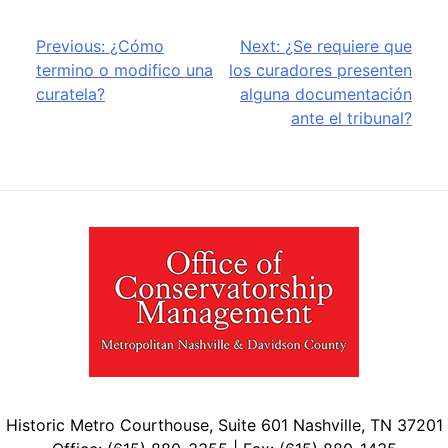
Post
Previous:
¿Cómo
Next:
¿Se requiere que
termino o modifico una
los curadores presenten
navigation
curatela?
alguna documentación
ante el tribunal?
Historic Metro Courthouse, Suite 601 Nashville, TN 37201