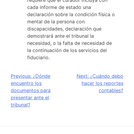
requiere que el curador incluya con
cada informe de estado una
declaración sobre la condición física o
mental de la persona con
discapacidades, declaración que
demostrará ante el tribunal la
necesidad, o la falta de necesidad de
la continuación de los servicios del
fiduciario.
Post
Previous:
¿Dónde
Next:
¿Cuándo debo
encuentro los
hacer los reportes
navigation
documentos para
contables?
presentar ante el
tribunal?